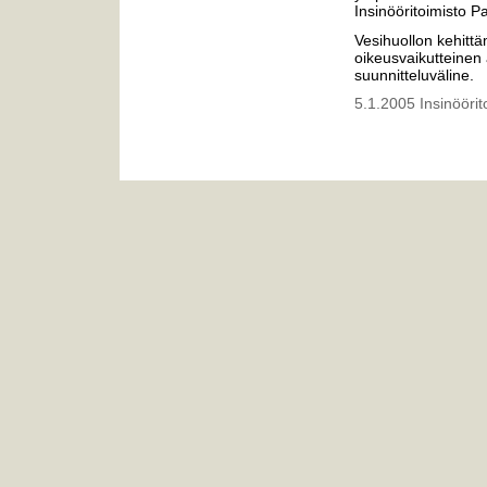
Insinööritoimisto P
Vesihuollon kehittä
oikeusvaikutteinen 
suunnitteluväline.
5.1.2005 Insinöörit