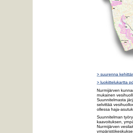
> suurenna kehittäm
> luokittelukartta 
Nurmijärven kunn
mukainen vesihuoll
Suunnitelmasta järje
selvittää vesihuoll
ollessa haja-asutu
Suunnitelman työry
kaavoituksen, ympä
Nurmijärven vesila
ympäristökeskuksen