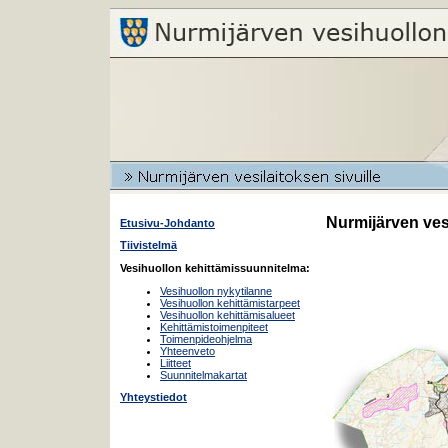
Nurmijärven ves
Etusivu-Johdanto
Tiivistelmä
Vesihuollon kehittämissuunnitelma:
Vesihuollon nykytilanne
Vesihuollon kehittämistarpeet
Vesihuollon kehittämisalueet
Kehittämistoimenpiteet
Toimenpideohjelma
Yhteenveto
Liitteet
Suunnitelmakartat
Yhteystiedot